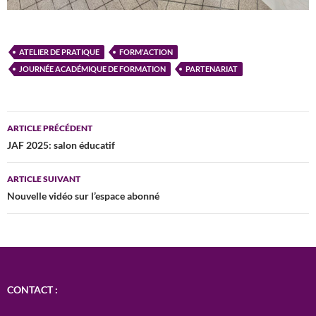
ATELIER DE PRATIQUE
FORM'ACTION
JOURNÉE ACADÉMIQUE DE FORMATION
PARTENARIAT
Navigation
ARTICLE PRÉCÉDENT
des
JAF 2025: salon éducatif
articles
ARTICLE SUIVANT
Nouvelle vidéo sur l’espace abonné
CONTACT :