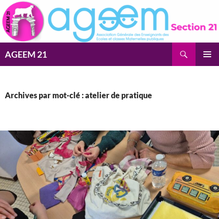
Aller
au
contenu
Recherche
AGEEM 21
MENU
PRINCI
Archives par mot-clé : atelier de pratique