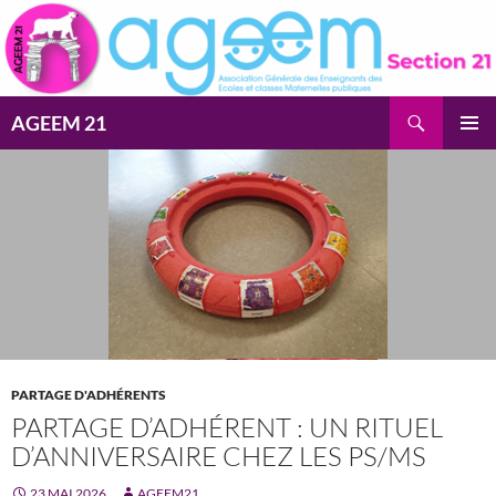
Aller
au
contenu
Recherche
AGEEM 21
MENU
PRINCI
PARTAGE D'ADHÉRENTS
PARTAGE D’ADHÉRENT : UN RITUEL
D’ANNIVERSAIRE CHEZ LES PS/MS
23 MAI 2026
AGEEM21