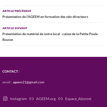
Navigation
ARTICLE PRÉCÉDENT
des
Présentation de l’AGEEM en formation des néo-directeurs
articles
ARTICLE SUIVANT
Présentation de matériel de notre local : caisse de la Petite Poule
Rousse
CONTACT :
email :
ageem21@gmail.com
Instagram
AGEEM.org
Espace_Abonné