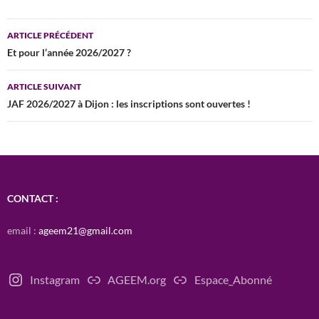
Navigation
ARTICLE PRÉCÉDENT
des
Et pour l’année 2026/2027 ?
articles
ARTICLE SUIVANT
JAF 2026/2027 à Dijon : les inscriptions sont ouvertes !
CONTACT :
email :
ageem21@gmail.com
Instagram
AGEEM.org
Espace_Abonné