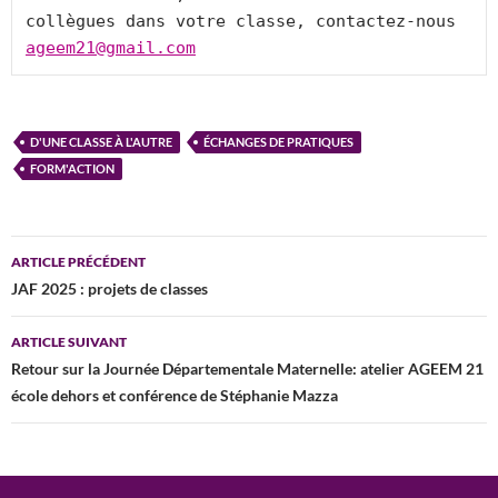
collègues dans votre classe, contactez-nous 
ageem21@gmail.com
D'UNE CLASSE À L'AUTRE
ÉCHANGES DE PRATIQUES
FORM'ACTION
Navigation
ARTICLE PRÉCÉDENT
des
JAF 2025 : projets de classes
articles
ARTICLE SUIVANT
Retour sur la Journée Départementale Maternelle: atelier AGEEM 21
école dehors et conférence de Stéphanie Mazza