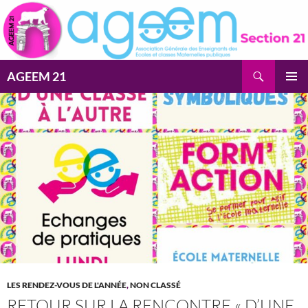
Aller
au
contenu
Recherche
AGEEM 21
MENU
PRINCI
LES RENDEZ-VOUS DE L'ANNÉE
,
NON CLASSÉ
RETOUR SUR LA RENCONTRE « D’UNE